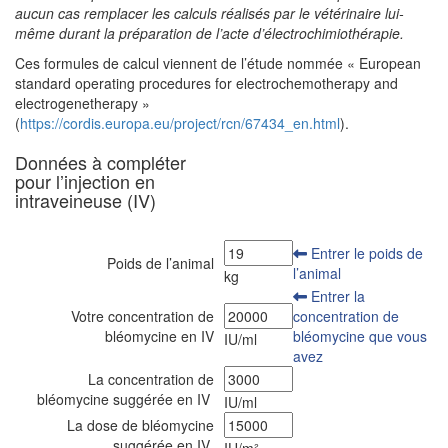
aucun cas remplacer les calculs réalisés par le vétérinaire lui-
même durant la préparation de l’acte d’électrochimiothérapie.
Ces formules de calcul viennent de l’étude nommée « European
standard operating procedures for electrochemotherapy and
electrogenetherapy »
(
https://cordis.europa.eu/project/rcn/67434_en.html
).
Données à compléter
pour l’injection en
intraveineuse (IV)
Entrer le poids de
Poids de l’animal
l’animal
kg
Entrer la
Votre concentration de
concentration de
bléomycine en IV
bléomycine que vous
IU/ml
avez
La concentration de
bléomycine suggérée en IV
IU/ml
La dose de bléomycine
suggérée en IV