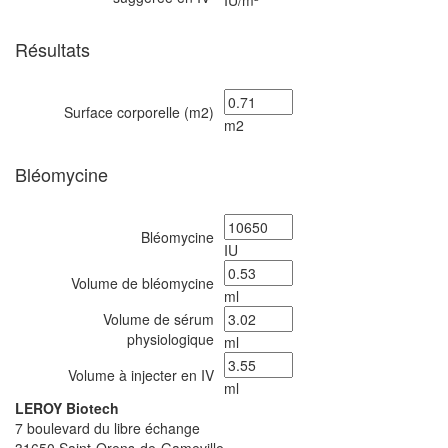
IU/m²
Résultats
Surface corporelle (m2)
m2
Bléomycine
Bléomycine
IU
Volume de bléomycine
ml
Volume de sérum
physiologique
ml
Volume à injecter en IV
ml
LEROY Biotech
7 boulevard du libre échange