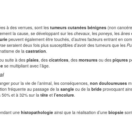
es à des verrues, sont les
tumeurs cutanées bénignes
(non cancéreu
lement la cause, se développant sur les
chevaux
, les
poneys
, les
ânes
e
urie
peuvent également être touchés, d’autres facteurs entrant en comp
rse
seraient deux fois plus susceptibles d’avoir des tumeurs que les
Pu
umatisme de la
castration
.
u suite à des
plaies
, des
cicatrices
, des
morsures
ou des
piqures
po
ue
se multipliant avec l’âge.
al
nger pour la vie de l’animal, les conséquences,
non douloureuses
ma
ation fréquente au passage de la
sangle
ou de la
bride
provoquant ain
 50% et à 32% sur la
tête
et
l’encolure
.
endant une
histopathologie
ainsi que la réalisation d’une
biopsie
sont