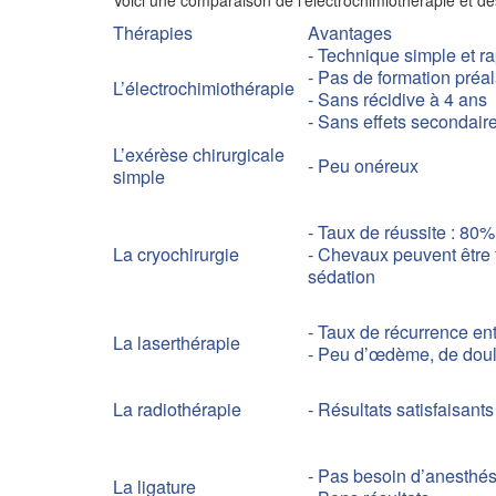
Voici une comparaison de l’électrochimiothérapie et de
Thérapies
Avantages
- Technique simple et r
- Pas de formation préa
L’électrochimiothérapie
- Sans récidive à 4 ans
- Sans effets secondair
L’exérèse chirurgicale
- Peu onéreux
simple
- Taux de réussite : 80%
La cryochirurgie
- Chevaux peuvent être 
sédation
- Taux de récurrence en
La laserthérapie
- Peu d’œdème, de doule
La radiothérapie
- Résultats satisfaisants
- Pas besoin d’anesthés
La ligature