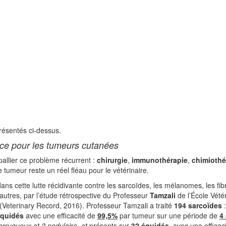
présentés ci-dessus.
cace pour les tumeurs cutanées
allier ce problème récurrent :
chirurgie
,
immunothérapie
,
chimiothé
 tumeur reste un réel fléau pour le vétérinaire.
dans cette lutte récidivante contre les sarcoïdes, les mélanomes, les 
 autres, par l’étude rétrospective du Professeur
Tamzali
de l’École Vété
 (Veterinary Record, 2016). Professeur Tamzali a traité
194 sarcoïdes
équidés
avec une efficacité de
99,5%
par tumeur sur une période de
4
erruqueux et 2 nodulaire, et
présents sur
32 équidés
, avec une effica