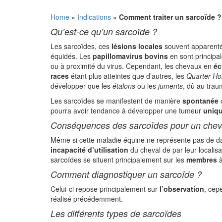
Home
»
Indications
»
Comment traiter un sarcoïde ?
Qu’est-ce qu’un sarcoïde ?
Les sarcoïdes, ces
lésions locales
souvent apparenté
équidés. Les
papillomavirus bovins
en sont principa
ou à proximité du virus. Cependant, les chevaux en
éc
races
étant plus atteintes que d’autres, les
Quarter Ho
développer que les
étalons
ou les
juments
, dû au tra
Les sarcoïdes se manifestent de manière
spontanée
o
pourra avoir tendance à développer une tumeur
uniq
Conséquences des sarcoïdes pour un chev
Même si cette maladie équine ne représente pas de da
incapacité d’utilisation
du cheval de par leur localis
sarcoïdes se situent principalement sur les
membres
à
Comment diagnostiquer un sarcoïde ?
Celui-ci repose principalement sur
l’observation
, cep
réalisé précédemment.
Les différents types de sarcoïdes